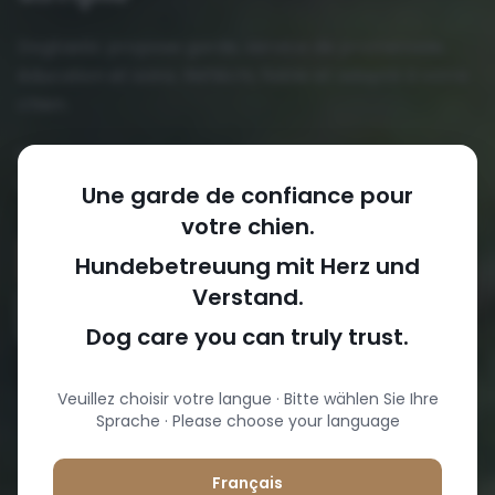
Dogtastic propose garde, service de promenade,
éducation et soins. Réfléchi, fiable et adapté à votre
chien.
Pour les propriétaires de chiens qui cherchent une
solution qui fonctionne vraiment.
Une garde de confiance pour
votre chien.
Faire une demande
Hundebetreuung mit Herz und
Verstand.
Découvrir nos offres
Dog care you can truly trust.
Veuillez choisir votre langue · Bitte wählen Sie Ihre
Sprache · Please choose your language
Français