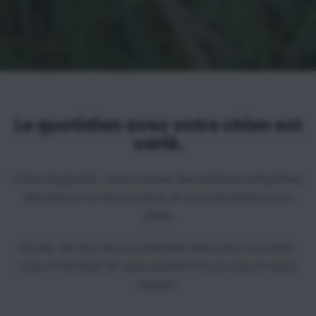
Le quotidien avec votre chien est
varié.
Chez Dogtastic, vous trouvez les solutions adaptées.
Réunies en un seul endroit et coordonnées entre
elles.
Garde, service de promenade, éducation ou soins :
tout s’imbrique et vous soutient là où vous en avez
besoin.