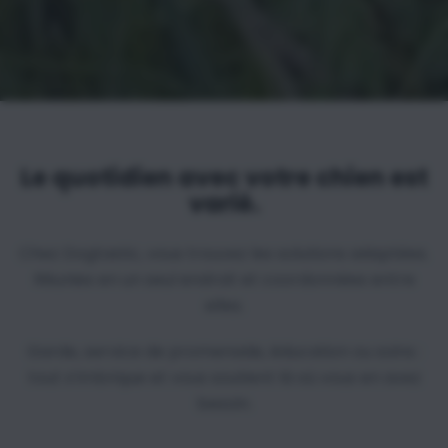
Le quotidien avec votre chien est
varié.
Chez Dogtastic, vous trouvez les solutions adaptées.
Réunies en un seul endroit et coordonnées entre
elles.
Garde, service de promenade, éducation ou soins :
tout s’imbrique et vous soutient là où vous en avez
besoin.