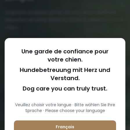
Dogtastic propose garde, service de promenade,
éducation et soins. Réfléchi, fiable et adapté à votre
chien.
Pour les propriétaires de chiens qui cherchent une
solution qui fonctionne vraiment.
Une garde de confiance pour
votre chien.
Faire une demande
Hundebetreuung mit Herz und
Verstand.
Découvrir nos offres
Dog care you can truly trust.
Veuillez choisir votre langue · Bitte wählen Sie Ihre
Sprache · Please choose your language
Français